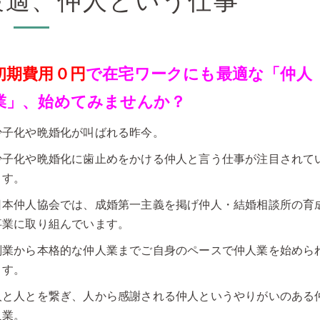
最適、仲人という仕事
初期費用０円
で在宅ワークにも最適な「仲人
業」、始めてみませんか？
少子化や晩婚化が叫ばれる昨今。
少子化や晩婚化に歯止めをかける仲人と言う仕事が注目されて
ます。
日本仲人協会では、成婚第一主義を掲げ仲人・結婚相談所の育
事業に取り組んでいます。
副業から本格的な仲人業までご自身のペースで仲人業を始めら
ます。
人と人とを繋ぎ、人から感謝される仲人というやりがいのある
人業。