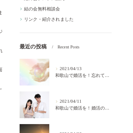
結の会無料相談会
ま
リンク・紹介されました
ジ
最近の投稿
Recent Posts
れ
2021/04/13
面
和歌山で婚活を！忘れてはいけない婚活の秘訣【結の会】
～
2021/04/11
和歌山で婚活を！婚活の中で大切なこと【結の会】