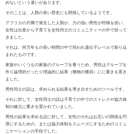
めないという違いがあります。
そのことは、人類の長い歴史にも関係しているようです。
アフリカの片隅で発生した人類が、力の強い男性が狩猟を担い、
女性は出産から子育てを女性同士のコミュニティーの中で担って
きました。
それは、何万年もの長い時間の中で培われ遺伝子レベルで刷り込
まれたものです。
家族やいくつもの家族のグループを養うため、男性はグループを
作り論理的だったり理論的に結果（獲物の獲得）にに重きを置き
ました。
男性同士の話は、求められる結果を導き出すためのツールです。
それに対して、女性同士の話は子育ての中でのストレスや協力体
制の確立に重きを置かれていました。
男性の結果を求める話に対して、女性のそれはお互いの関係を円
滑にするための、または協力体制をスムーズにするためのコミュ
ニケーションの手段でした。