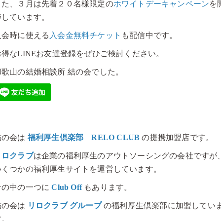
また、３月は先着２０名様限定の
ホワイトデーキャンペーン
を
催しています。
入会時に使える
入会金無料チケット
も配信中です。
お得なLINEお友達登録をぜひご検討ください。
和歌山の結婚相談所 結の会でした。
結の会は
福利厚生倶楽部 RELO CLUB
の提携加盟店です。
リロクラブ
は企業の福利厚生のアウトソーシングの会社ですが
いくつかの福利厚生サイトを運営しています。
その中の一つに
Club Off
もあります。
結の会は
リロクラブ グループ
の福利厚生倶楽部に加盟してい
す。