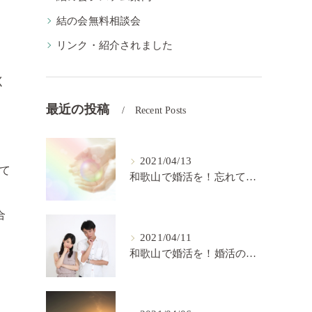
結の会無料相談会
リンク・紹介されました
く
最近の投稿
Recent Posts
2021/04/13
て
和歌山で婚活を！忘れてはいけない婚活の秘訣【結の会】
合
2021/04/11
和歌山で婚活を！婚活の中で大切なこと【結の会】