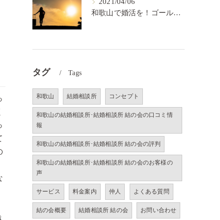
2021/04/06
和歌山で婚活を！ゴールを決めるということ【結の会】
タグ
Tags
和歌山
結婚相談所
コンセプト
っ
く
和歌山の結婚相談所･結婚相談所 結の会の口コミ情
っ
報
て
和歌山の結婚相談所･結婚相談所 結の会の評判
の
和歌山の結婚相談所･結婚相談所 結の会のお客様の
声
な
サービス
料金案内
仲人
よくある質問
結の会概要
結婚相談所 結の会
お問い合わせ
き