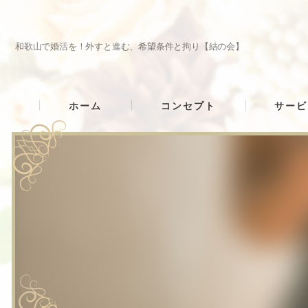
和歌山で婚活を！外すと進む、希望条件と拘り【結の会】
ホーム
コンセプト
サービ