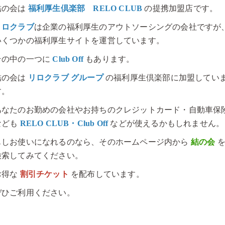
結の会は
福利厚生倶楽部 RELO CLUB
の提携加盟店です。
リロクラブ
は企業の福利厚生のアウトソーシングの会社ですが
いくつかの福利厚生サイトを運営しています。
その中の一つに
Club Off
もあります。
結の会は
リロクラブ グループ
の福利厚生倶楽部に加盟してい
す。
あなたのお勤めの会社やお持ちのクレジットカード・自動車保
なども
RELO CLUB・Club Off
などが使えるかもしれません。
もしお使いになれるのなら、そのホームページ内から
結の会
検索してみてください。
お得な
割引チケット
を配布しています。
ぜひご利用ください。