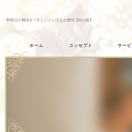
和歌山で婚活を！忙しいという人と婚活【結の会】
ホーム
コンセプト
サービ