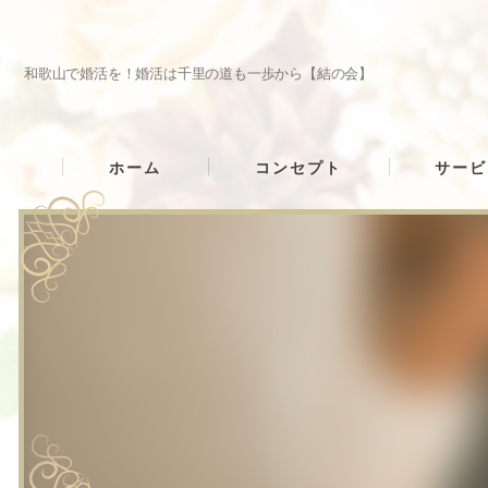
和歌山で婚活を！婚活は千里の道も一歩から【結の会】
ホーム
コンセプト
サービ