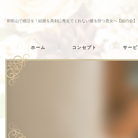
和歌山で婚活を！結婚を真剣に考えてくれない彼を持つ貴女へ【結の会】
ホーム
コンセプト
サービ