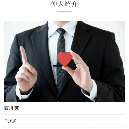
仲人紹介
西川 繁
ご挨拶