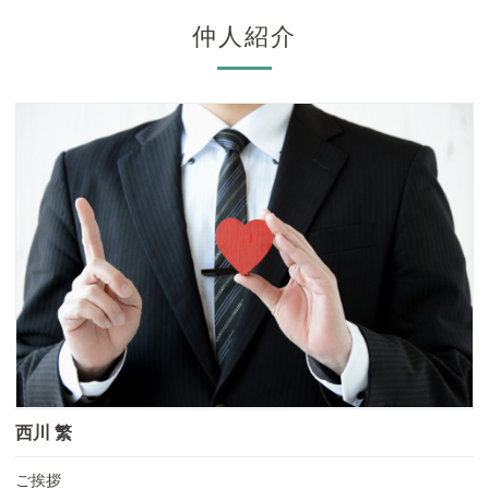
仲人紹介
西川 繁
ご挨拶