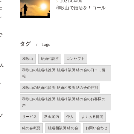
2021/04/06
た
和歌山で婚活を！ゴールを決めるということ【結の会】
し
で
タグ
Tags
和歌山
結婚相談所
コンセプト
なん
和歌山の結婚相談所･結婚相談所 結の会の口コミ情
報
で
和歌山の結婚相談所･結婚相談所 結の会の評判
和歌山の結婚相談所･結婚相談所 結の会のお客様の
。
声
か
サービス
料金案内
仲人
よくある質問
結の会概要
結婚相談所 結の会
お問い合わせ