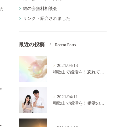
結の会無料相談会
結
リンク・紹介されました
最近の投稿
Recent Posts
2021/04/13
。
和歌山で婚活を！忘れてはいけない婚活の秘訣【結の会】
ん
2021/04/11
和歌山で婚活を！婚活の中で大切なこと【結の会】
。
て