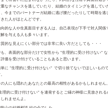
貴重なチャンスを逃していたり、結婚のタイミングを逃してい
り、今までのパートナーガ結婚に逃げ腰だったりして時期を逃
てきた人がほとんどです。
内向的な人や生真面目すぎる人は、自己表現が下手で対人関係
誤解を与える人も多々います。
本質的な見えにくい部分では非常に良い方だとしても・・・
でも、表面的な部分だけで女性から ”生理的に受け付けない” 
て評価を受け付けていることもあると思います。
簡単に ”生理的に受け付けない” で切り捨てないでほしいもの
す。
その人にも隠れたあなたとの最高の相性があるかもしれません
”生理的に受け付けない” を連発するとご縁の神様に見放される
もしれませんよ。
和歌山の結婚相談 結の会でした。