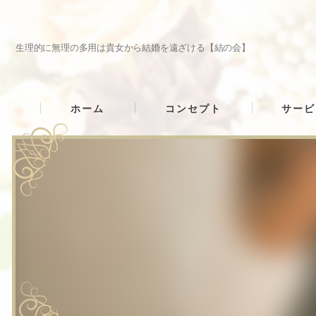
生理的に無理の多用は貴女から結婚を遠ざける【結の会】
ホーム
コンセプト
サービ