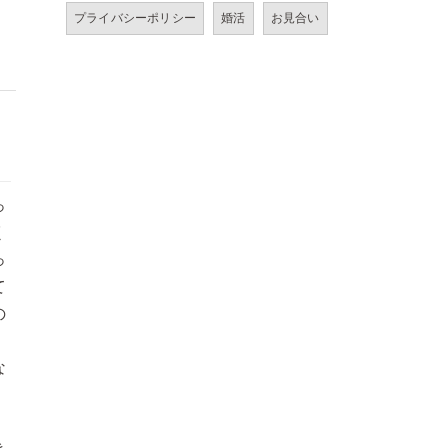
プライバシーポリシー
婚活
お見合い
っ
く
っ
て
の
な