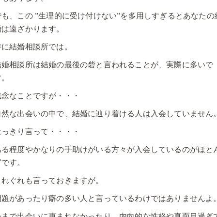
でも、この ”生理的に受け付けない”を多用しすぎるとあなたの
婚は遠ざかります。
特に結婚相談所では。
結婚相談所は結婚の最後の砦と言われることが、実際に多いで
す。
残念なことですが・・・
自然な出会いの中で、結婚に辿り着ける人は入会していません
はっきり言って・・・・
ある程度やかなりの手助けがいる方々が入会しているのがほと
どです。
くれぐれも言っておきますが。
問題があったり癖の多い人と言っているわけではありませんよ
今まで出会いに恵まれなかったり、内向的な性格や真面目過ぎ